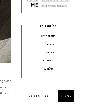
CATEGORÍAS
embarazo
reviews
rosácea
travels
works
ago con
le como
l!. Pero