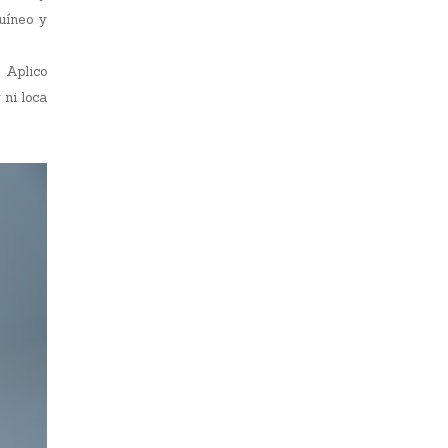
uíneo y
 Aplico
 ni loca