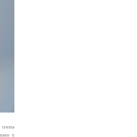
a crema
 mano y