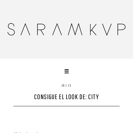
☰
HOME
29.1.13
CONSIGUE EL LOOK DE: CITY
SOBRE MÍ
BLOGROLL
CONTACTO
WORKS