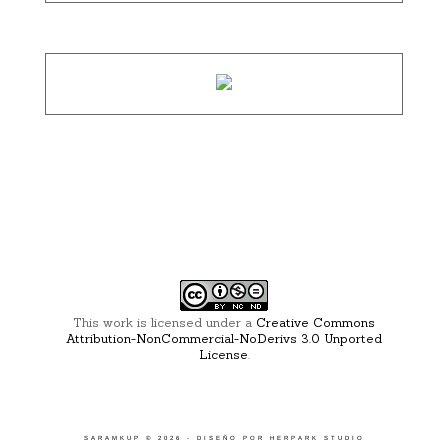
This work is licensed under a
Creative Commons
Attribution-NonCommercial-NoDerivs 3.0 Unported
License
.
SARAMKUP
©
2026 - DISEÑO POR
HERPARK STUDIO