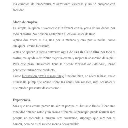
los cambios de temperatura y agresiones externas y no se enrojece con
facilidad.
Modo de empleo.
Es simple, la aplico
suavemente (sin frotar)
con la yema de los dedos por
todo el rostro. No olvidéis agitar bien el envase antes de usar.
Aplico dos veces al día, una por la mañana y otra por la noche, como
cualquier crema hidratante.
Antes de aplicar la crema pulverizo
agua de uva de Caudaline
por todo el
rostro, me ayuda a distribuir mejor la crema y mejora la absorción de la piel.
Para este paso Dulkamara tiene la "
Leche virginal de Bamboo
", tengo
pendiente utilizar este producto.
Como
hidratación previa al maquillaje
funciona bien, no altera la base, suelo
utilizar un pump que aplico sobre las zonas con rosácea, más sensibles y
que pueden presentar descamación.
Experiencia.
Más que una crema parece un sérum porque es bastante fluida. Tiene una
tonalidad "blanco roto" y un aroma diferente, al principio puede resultar rara
porque no recuerda a ningún otro cosmético, supongo que será por el
bambú, pero no es ni mucho menos desagradable.