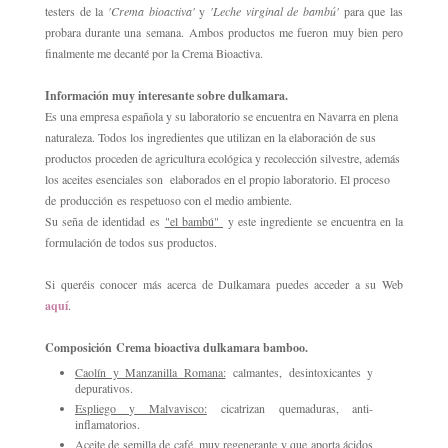
testers de la
'Crema bioactiva'
y
'Leche virginal de bambú'
para que las
probara durante una semana.
Ambos productos me fueron muy bien pero
finalmente me decanté por la Crema Bioactiva
.
Información muy interesante sobre dulkamara.
Es una empresa española y su laboratorio se encuentra en Navarra en plena
naturaleza. Todos los ingredientes que utilizan en la elaboración de sus
productos proceden de agricultura ecológica y recolección silvestre, además
los aceites esenciales son elaborados en el propio laboratorio. El proceso
de producción es respetuoso con el medio ambiente.
Su seña de identidad es
"el bambú"
y este ingrediente se encuentra en la
formulación de todos sus productos.
Si queréis conocer más acerca de Dulkamara puedes acceder a su Web
aquí
.
Composición
Crema bioactiva dulkamara bamboo.
Caolín y Manzanilla Romana:
calmantes
, desintoxicantes y
depurativos.
Espliego y Malvavisco:
cicatrizan quemaduras, anti-
inflamatorios.
Aceite de semilla de café
, muy regenerante y que aporta ácidos