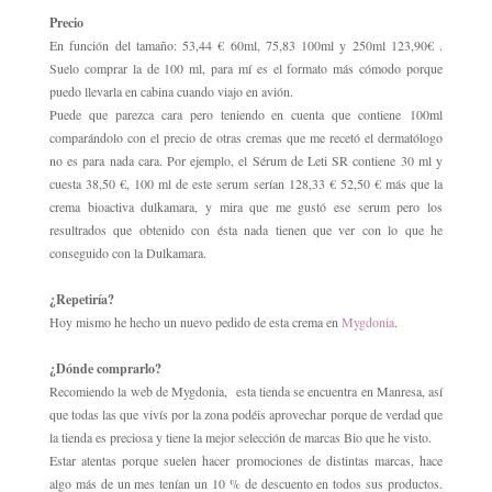
Precio
En función del tamaño: 53,44 € 60ml, 75,83 100ml y 250ml 123,90€ .
Suelo comprar la de 100 ml, para mí es el formato más cómodo porque
puedo llevarla en cabina cuando viajo en avión.
Puede que parezca cara pero teniendo en cuenta que contiene
100ml
comparándolo con el precio de otras cremas que me recetó el dermatólogo
no es para nada cara. Por ejemplo, el Sérum de Leti SR contiene 30 ml y
cuesta 38,50 €, 100 ml de este serum serían 128,33 € 52,50 € más que la
crema bioactiva dulkamara, y mira que me gustó ese serum pero los
resultrados que obtenido con ésta nada tienen que ver con lo que he
conseguido con la Dulkamara.
¿Repetiría?
Hoy mismo he hecho un nuevo pedido de esta crema en
Mygdonia
.
¿Dónde comprarlo?
Recomiendo la web de Mygdonia, esta tienda se encuentra en Manresa, así
que todas las que vivís por la zona podéis aprovechar porque de verdad que
la tienda es preciosa y tiene la mejor selección de marcas Bio que he visto.
Estar atentas porque suelen hacer promociones de distintas marcas, hace
algo más de un mes tenían un 10 % de descuento en todos sus productos.