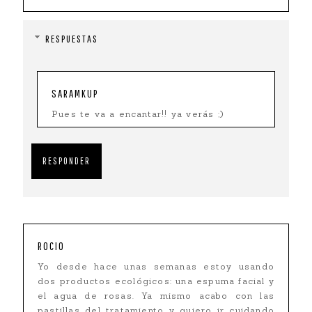
RESPUESTAS
SARAMKUP
Pues te va a encantar!! ya verás ;)
RESPONDER
ROCIO
Yo desde hace unas semanas estoy usando
dos productos ecológicos: una espuma facial y
el agua de rosas. Ya mismo acabo con las
pastillas del tratamiento y quiero ir cuidando