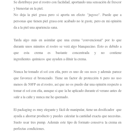
Se distribuye por el rostro con facilidad, aportando una sensación de frescor
y bienestar en la piel.
No deja la piel grasa pero si aporta un efecto "jugoso"
. Puede que a
personas que tienen piel grasa este acabado no le guste, pero en mi opinión
da a la piel una apariencia sana.
Tarda algo más en asimilar que una crema "convencional" por lo que
durante unos minutos el rostro se verá algo blanquecino. Ésto es debido a
que esta crema es bastante concentrada y no contiene
ingredientes químicos que ayuden a diluir la crema.
Nunca he tomado el sol con ella, pero es uno de sus usos y además parece
que favorece el bronceado. Tiene un factor de protección 6 pero no uso
menos de 50FP en el rostro, así que no os puedo dar una opinión respecto a
tomar el sol con ella, aunque si que la he aplicado durante el verano antes de
salir a la calle y nunca me he quemado.
El packaging es muy elegante y fácil de manipular, tiene un dosificador que
ayuda a ahorrar producto y puedes calcular la cantidad exacta que necesitas.
Suelo usar tres pump. Además este tipo de formato conserva la crema en
perfectas condiciones.