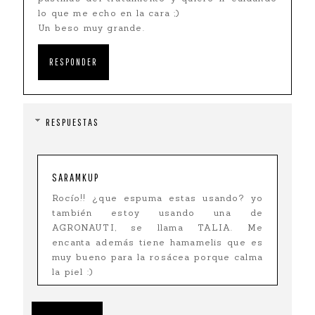
lo que me echo en la cara ;)
Un beso muy grande.
RESPONDER
RESPUESTAS
SARAMKUP
Rocío!! ¿que espuma estas usando? yo
también estoy usando una de
AGRONAUTI, se llama TALIA. Me
encanta además tiene hamamelis que es
muy bueno para la rosácea porque calma
la piel :)