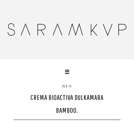
☰
HOME
26.8.15
CREMA BIOACTIVA DULKAMARA
SOBRE MÍ
BLOGROLL
BAMBOO.
CONTACTO
WORKS