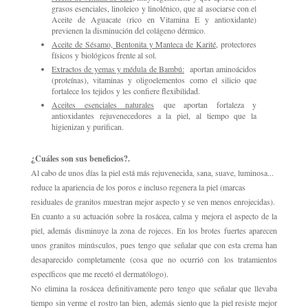
grasos esenciales, linoleico y linolénico, que al asociarse con el
Aceite de Aguacate (rico en Vitamina E y antioxidante)
previenen la disminución del colágeno dérmico.
Aceite de Sésamo, Bentonita y Manteca de Karité
, protectores
físicos y biológicos frente al sol.
Extractos de yemas y médula de Bambú:
aportan aminoácidos
(proteínas), vitaminas y oligoelementos como el silicio que
fortalece los tejidos y les confiere flexibilidad.
Aceites esenciales naturales
que aportan fortaleza y
antioxidantes rejuvenecedores a la piel, al tiempo que la
higienizan y purifican.
¿Cuáles son sus beneficios?.
Al cabo de unos días la piel está más rejuvenecida, sana, suave, luminosa...
reduce la apariencia de los poros e incluso regenera la piel (marcas
residuales de granitos muestran mejor aspecto y se ven menos enrojecidas).
En cuanto a su actuación sobre la rosácea, calma y mejora el aspecto de la
piel, además disminuye la zona de rojeces. En los brotes fuertes aparecen
unos granitos minúsculos, pues tengo que señalar que con esta crema han
desaparecido completamente (cosa que no ocurrió con los tratamientos
específicos que me recetó el dermatólogo).
No elimina la rosácea definitivamente pero tengo que señalar que llevaba
tiempo sin verme el rostro tan bien, además siento que la piel resiste mejor