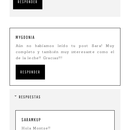
RESPONDER
MYGDONIA
Aún no habíamos leído tu post Sara! Muy
completo y también muy interesante como el
de la leche!! Gracias!!!
RESPONDER
RESPUESTAS
SARAMKUP
Hola Montse!!