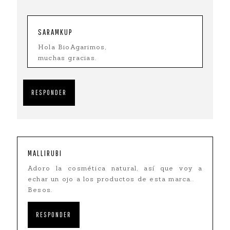
SARAMKUP
Hola BioAgarimos,
muchas gracias.
RESPONDER
MALLIRUBI
Adoro la cosmética natural, así que voy a
echar un ojo a los productos de esta marca..
Besos.
RESPONDER